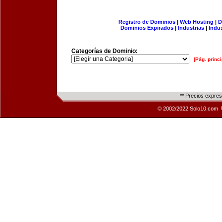
Registro de Dominios
|
Web Hosting
|
D
Dominios Expirados
|
Industrias
|
Indu
Categorías de Dominio:
[Pág. princi
** Precios expre
© 2002/2022 Solo10.com