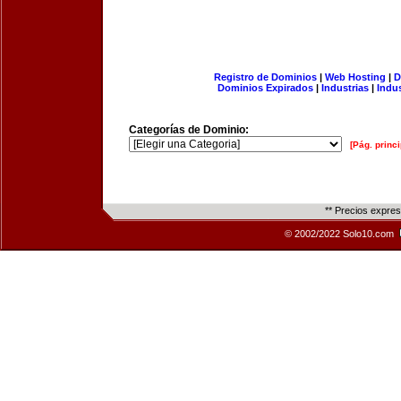
Registro de Dominios
|
Web Hosting
|
D
Dominios Expirados
|
Industrias
|
Indu
Categorías de Dominio:
[Pág. princi
** Precios expre
© 2002/2022 Solo10.com