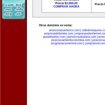
COMPRAR AHORA
Precio $
2,900.00
Precio 
COMPRAR AHORA
Otros dominios en venta:
anunciospuertorico.com
|
cafedemaquina.c
empresadefamilia.com
|
empresasdeinternet.c
guiadewebs.com
|
opinionciudadana.com
|
posi
posicionamientocolombia.com
|
posicion
programacionenred.com
|
comprahost.co