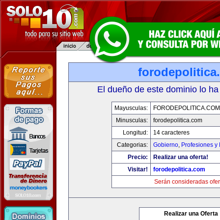
forodepolitic
El dueño de este dominio lo ha
Mayusculas:
FORODEPOLITICA.COM
Minusculas:
forodepolitica.com
Longitud:
14 caracteres
Categorias:
Gobierno
,
Profesiones y
Precio:
Realizar una oferta!
Visitar!
forodepolitica.com
Serán consideradas ofer
Realizar una Oferta