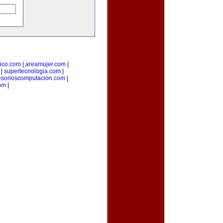
ico.com
|
areamujer.com
|
|
supertecnologia.com
|
esorioscomputacion.com
|
com
|