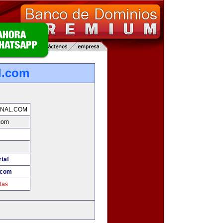
l.com
NAL.COM
com
rta!
.com
tas