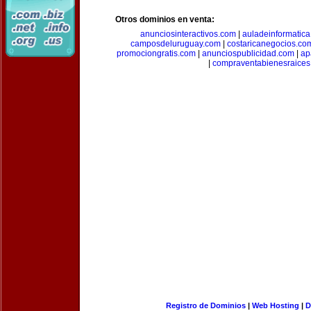
Otros dominios en venta:
anunciosinteractivos.com
|
auladeinformatic
camposdeluruguay.com
|
costaricanegocios.co
promociongratis.com
|
anunciospublicidad.com
|
ap
|
compraventabienesraices
Registro de Dominios
|
Web Hosting
|
D