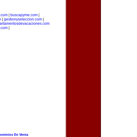
a.com
|
buscapyme.com
|
m
|
gestionyseleccion.com
|
artamentosdevacaciones.com
.com
|
ominios En Venta